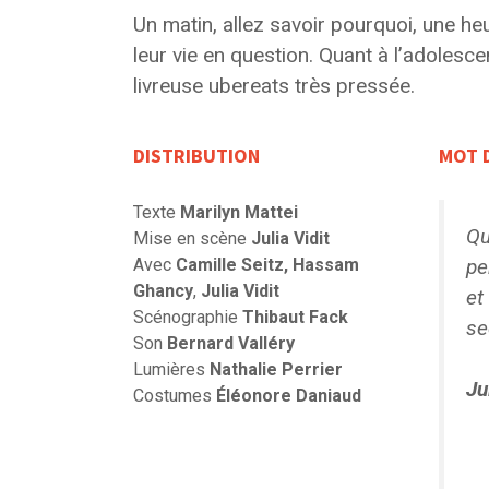
Un matin, allez savoir pourquoi, une h
leur vie en question. Quant à l’adolesce
livreuse ubereats très pressée.
DISTRIBUTION
MOT 
Texte
Marilyn Mattei
Qu
Mise en scène
Julia Vidit
Avec
Camille Seitz,
Hassam
pe
Ghancy
,
Julia Vidit
et
Scénographie
Thibaut Fack
se
Son
Bernard Valléry
Lumières
Nathalie Perrier
Ju
Costumes
Éléonore Daniaud