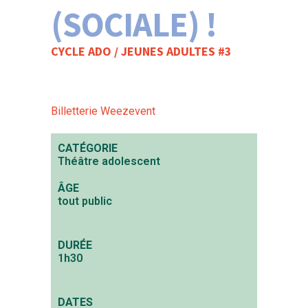
(SOCIALE) !
CYCLE ADO / JEUNES ADULTES #3
Billetterie Weezevent
CATÉGORIE
Théâtre adolescent
ÂGE
tout public
DURÉE
1h30
DATES