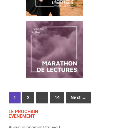
1
2
…
14
Next →
LE PROCHAIN
EVENEMENT
Aucun événement trouvé !